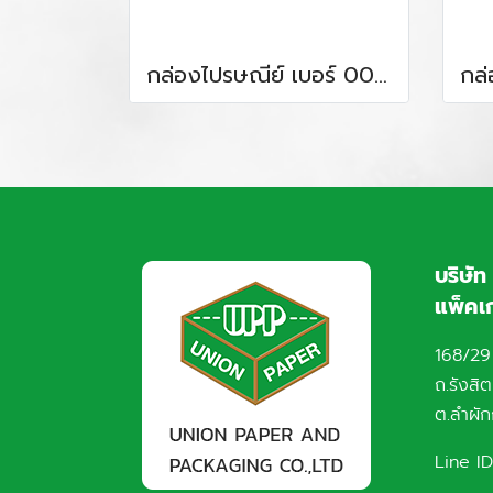
กล่องไปรษณีย์ เบอร์ 00 (1.95 บาท / ใบ )
บริษัท
แพ็คเก
168/29
ถ.รังสิ
ต.ลำผัก
Line ID