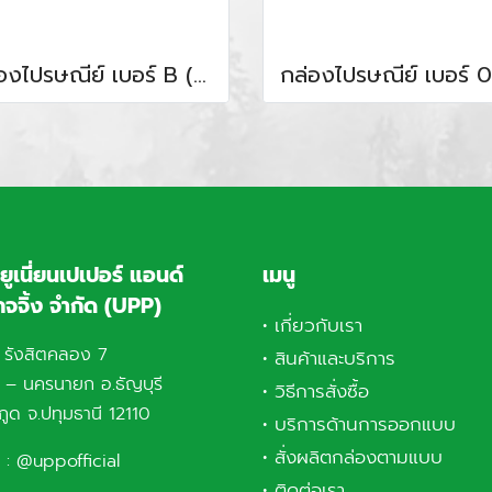
กล่องไปรษณีย์ เบอร์ B ( 3.90 บาท / ใบ )
 ยูเนี่ยนเปเปอร์ แอนด์
เมนู
จจิ้ง จำกัด (UPP)
•
เกี่ยวกับเรา
 รังสิตคลอง 7
•
สินค้าและบริการ
ต – นครนายก อ.ธัญบุรี
•
วิธีการสั่งซื้อ
กูด จ.ปทุมธานี 12110
•
บริการด้านการออกแบบ
•
สั่งผลิตกล่องตามแบบ
 :
@uppofficial
•
ติดต่อเรา